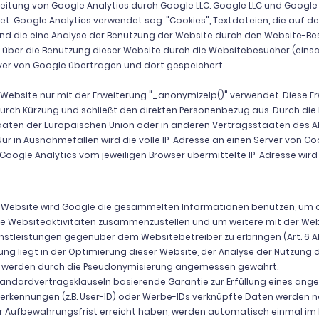
beitung von Google Analytics durch Google LLC. Google LLC und Google
et. Google Analytics verwendet sog. "Cookies", Textdateien, die auf
nd die eine Analyse der Benutzung der Website durch den Website-Be
über die Benutzung dieser Website durch die Websitebesucher (einsch
rver von Google übertragen und dort gespeichert.
 Website nur mit der Erweiterung "_anonymizeIp()" verwendet. Diese E
urch Kürzung und schließt den direkten Personenbezug aus. Durch die 
taaten der Europäischen Union oder in anderen Vertragsstaaten de
ur in Ausnahmefällen wird die volle IP-Adresse an einen Server von G
 Google Analytics vom jeweiligen Browser übermittelte IP-Adresse wir
er Website wird Google die gesammelten Informationen benutzen, um 
ie Websiteaktivitäten zusammenzustellen und um weitere mit der We
tleistungen gegenüber dem Websitebetreiber zu erbringen (Art. 6 Abs. 
ung liegt in der Optimierung dieser Website, der Analyse der Nutzung
zer werden durch die Pseudonymisierung angemessen gewahrt.
 Standardvertragsklauseln basierende Garantie zur Erfüllung eines a
zerkennungen (z.B. User-ID) oder Werbe-IDs verknüpfte Daten werden
er Aufbewahrungsfrist erreicht haben, werden automatisch einmal im