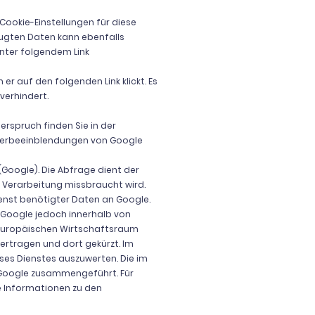
Cookie-Einstellungen für diese
ugten Daten kann ebenfalls
unter folgendem Link
r auf den folgenden Link klickt. Es
verhindert.
rspruch finden Sie in der
 Werbeeinblendungen von Google
(Google). Die Abfrage dient der
 Verarbeitung missbraucht wird.
ienst benötigter Daten an Google.
n Google jedoch innerhalb von
 Europäischen Wirtschaftsraum
bertragen und dort gekürzt. Im
ses Dienstes auszuwerten. Die im
 Google zusammengeführt. Für
 Informationen zu den