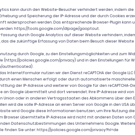
ytics kann durch den Website-Besucher verhindert werden, indem die 
Erhebung und Speicherung der IP-Adresse und der durch Cookies erze
ukunft widersprochen werden. Das entsprechende Browser-Plugin kann 
 werden:
https://tools.google.com/dlpage/gaoptout.
fassung durch Google Analytics auf dieser Website verhindern, indem e
, das die zukünftige Erfassung von Daten beim Besuch dieser Website 
nutzung durch Google, zu den Einstellungsmöglichkeiten und zum Wide
e (
https://policies.google.com/privacy)
und in den Einstellungen für
m/authenticated).
as Internetformular nutzen wir den Dienst reCAPTCHA der Google LLC 
durch einen Menschen erfolgt oder durch automatisierte maschinelle
mittlung der IP-Adresse und weiterer von Google für den reCAPTCHA-D
be an Google übermittelt und dort verwendet. Ihre IP-Adresse wird vo
en Union oder in anderen Vertragsstaaten des Abkommens über den
llen wird die volle IP-Adresse an einen Server von Google in den USA ü
ebsite wird Google diese Informationen benutzen, um Ihre Nutzung die
 Browser übermittelte IP-Adresse wird nicht mit anderen Daten von
henden Datenschutzbestimmungen des Unternehmens Google. Weitere
e finden Sie unter:
https://policies.google.com/privacy?hl=de