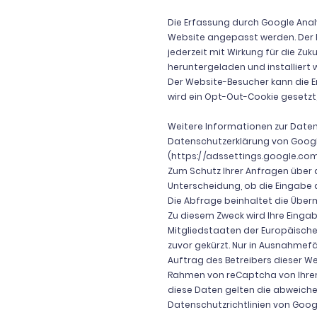
Die Erfassung durch Google Anal
Website angepasst werden. Der 
jederzeit mit Wirkung für die Z
heruntergeladen und installiert
Der Website-Besucher kann die Er
wird ein Opt-Out-Cookie gesetzt
Weitere Informationen zur Daten
Datenschutzerklärung von Googl
(https:/ /adssettings.google.co
Zum Schutz Ihrer Anfragen über d
Unterscheidung, ob die Eingabe 
Die Abfrage beinhaltet die Über
Zu diesem Zweck wird Ihre Einga
Mitgliedstaaten der Europäisch
zuvor gekürzt. Nur in Ausnahmefä
Auftrag des Betreibers dieser W
Rahmen von reCaptcha von Ihrem
diese Daten gelten die abweic
Datenschutzrichtlinien von Googl