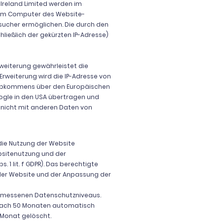
 Ireland Limited werden im
 dem Computer des Website-
sucher ermöglichen. Die durch den
ließlich der gekürzten IP-Adresse)
rweiterung gewährleistet die
Erweiterung wird die IP-Adresse von
s Abkommens über den Europäischen
oogle in den USA übertragen und
d nicht mit anderen Daten von
die Nutzung der Website
bsitenutzung und der
1 lit. f GDPR). Das berechtigte
 der Website und der Anpassung der
ngemessenen Datenschutzniveaus.
 nach 50 Monaten automatisch
 Monat gelöscht.