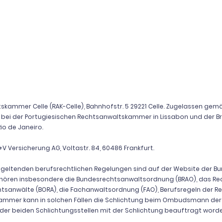
kammer Celle (RAK-Celle), Bahnhofstr. 5 29221 Celle. Zugelassen gemäß 
n bei der Portugiesischen Rechtsanwaltskammer in Lissabon und der Br
o de Janeiro.
V Versicherung AG, Voltastr. 84, 60486 Frankfurt.
ie geltenden berufsrechtlichen Regelungen sind auf der Website der
ehören insbesondere die Bundesrechtsanwaltsordnung (BRAO), das R
htsanwälte (BORA), die Fachanwaltsordnung (FAO), Berufsregeln der Rec
kammer kann in solchen Fällen die Schlichtung beim Ombudsmann de
e der beiden Schlichtungsstellen mit der Schlichtung beauftragt word