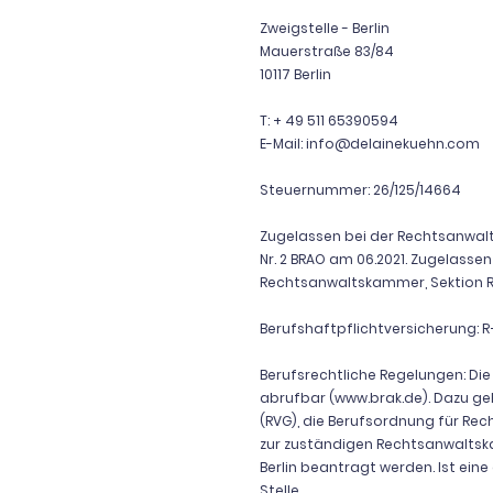
Zweigstelle - Berlin
Mauerstraße 83/84
10117 Berlin
T: + 49 511 65390594
E-Mail:
info@delainekuehn.com
Steuernummer: 26/125/14664
Zugelassen bei der Rechtsanwalts
Nr. 2 BRAO am 06.2021. Zugelasse
Rechtsanwaltskammer, Sektion Ri
Berufshaftpflichtversicherung: R+
Berufsrechtliche Regelungen: D
abrufbar (
www.brak.de
). Dazu g
(RVG), die Berufsordnung für Rec
zur zuständigen Rechtsanwalts
Berlin beantragt werden. Ist ein
Stelle.