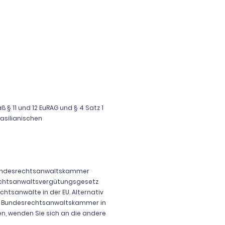
§ 11 und 12 EuRAG und § 4 Satz 1
asilianischen
 Bundesrechtsanwaltskammer
echtsanwaltsvergütungsgesetz
htsanwälte in der EU. Alternativ
r Bundesrechtsanwaltskammer in
en, wenden Sie sich an die andere