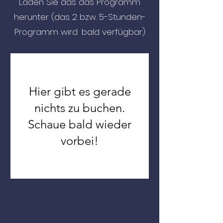
Laden Sie das das Programm
herunter (
das 2 bzw.
5-Stunden-
Programm wird
bald verfügbar)
Hier gibt es gerade
nichts zu buchen.
Schaue bald wieder
vorbei!